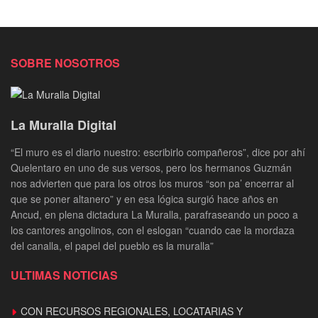
SOBRE NOSOTROS
La Muralla Digital
“El muro es el diario nuestro: escribirlo compañeros”, dice por ahí
Quelentaro en uno de sus versos, pero los hermanos Guzmán
nos advierten que para los otros los muros “son pa’ encerrar al
que se poner altanero” y en esa lógica surgió hace años en
Ancud, en plena dictadura La Muralla, parafraseando un poco a
los cantores angolinos, con el eslogan “cuando cae la mordaza
del canalla, el papel del pueblo es la muralla”
ULTIMAS NOTICIAS
CON RECURSOS REGIONALES, LOCATARIAS Y