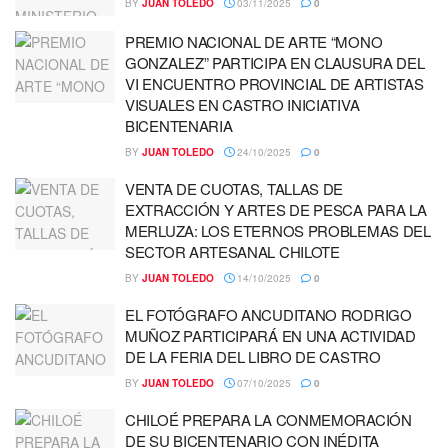
BY
JUAN TOLEDO
03/11/2025
0
PREMIO NACIONAL DE ARTE “MONO
GONZALEZ” PARTICIPA EN CLAUSURA DEL
VI ENCUENTRO PROVINCIAL DE ARTISTAS
VISUALES EN CASTRO INICIATIVA
BICENTENARIA
BY
JUAN TOLEDO
24/10/2025
0
VENTA DE CUOTAS, TALLAS DE
EXTRACCIÓN Y ARTES DE PESCA PARA LA
MERLUZA: LOS ETERNOS PROBLEMAS DEL
SECTOR ARTESANAL CHILOTE
BY
JUAN TOLEDO
14/10/2025
0
EL FOTÓGRAFO ANCUDITANO RODRIGO
MUÑOZ PARTICIPARÁ EN UNA ACTIVIDAD
DE LA FERIA DEL LIBRO DE CASTRO
BY
JUAN TOLEDO
07/10/2025
0
CHILOÉ PREPARA LA CONMEMORACIÓN
DE SU BICENTENARIO CON INÉDITA