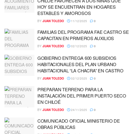
CHILOÉ FAVORECEN A DOS NIÑAS QUE
HOY SE ENCUENTRAN EN HOGARES
ESTABLES Y AMOROSOS
BY
JUAN TOLEDO
11/12/2025
0
FAMILIAS DEL PROGRAMA FAE CASTRO SE
CAPACITAN EN PRIMEROS AUXILIOS
BY
JUAN TOLEDO
02/12/2025
0
GOBIERNO ENTREGA 600 SUBSIDIOS
HABITACIONALES DEL PLAN URBANO
HABITACIONAL “LA CHACRA” EN CASTRO
BY
JUAN TOLEDO
02/12/2025
0
PREPARAN TERRENO PARA LA
INSTALACIÓN DEL PRIMER PUERTO SECO
EN CHILOÉ
BY
JUAN TOLEDO
24/11/2025
0
COMUNICADO OFICIAL MINISTERIO DE
OBRAS PÚBLICAS