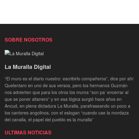
SOBRE NOSOTROS
La Muralla Digital
“El muro es el diario nuestro: escribirlo compañeros”, dice por ahí
Quelentaro en uno de sus versos, pero los hermanos Guzmán
nos advierten que para los otros los muros “son pa’ encerrar al
que se poner altanero” y en esa lógica surgió hace años en
Ancud, en plena dictadura La Muralla, parafraseando un poco a
los cantores angolinos, con el eslogan “cuando cae la mordaza
del canalla, el papel del pueblo es la muralla”
ULTIMAS NOTICIAS