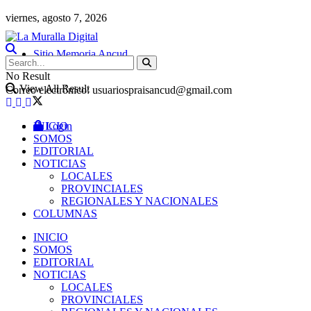
viernes, agosto 7, 2026
Sitio Memoria Ancud
No Result
View All Result
Correo electrónico: usuariospraisancud@gmail.com
INICIO
Login
SOMOS
EDITORIAL
NOTICIAS
LOCALES
PROVINCIALES
REGIONALES Y NACIONALES
COLUMNAS
INICIO
SOMOS
EDITORIAL
NOTICIAS
LOCALES
PROVINCIALES