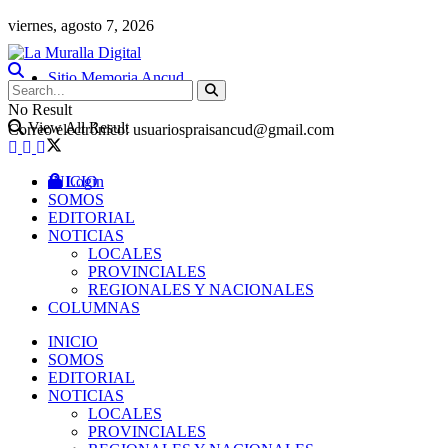
viernes, agosto 7, 2026
Sitio Memoria Ancud
No Result
View All Result
Correo electrónico: usuariospraisancud@gmail.com
INICIO
Login
SOMOS
EDITORIAL
NOTICIAS
LOCALES
PROVINCIALES
REGIONALES Y NACIONALES
COLUMNAS
INICIO
SOMOS
EDITORIAL
NOTICIAS
LOCALES
PROVINCIALES