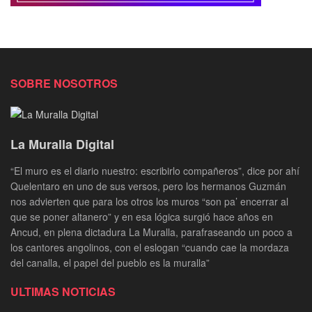
SOBRE NOSOTROS
La Muralla Digital
“El muro es el diario nuestro: escribirlo compañeros”, dice por ahí
Quelentaro en uno de sus versos, pero los hermanos Guzmán
nos advierten que para los otros los muros “son pa’ encerrar al
que se poner altanero” y en esa lógica surgió hace años en
Ancud, en plena dictadura La Muralla, parafraseando un poco a
los cantores angolinos, con el eslogan “cuando cae la mordaza
del canalla, el papel del pueblo es la muralla”
ULTIMAS NOTICIAS