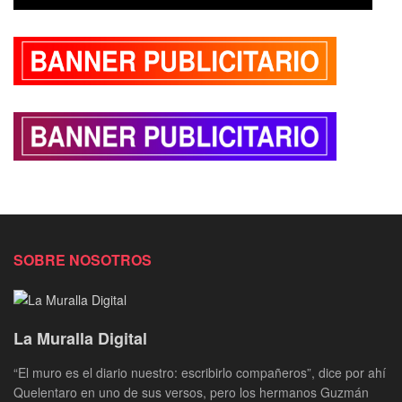
SOBRE NOSOTROS
La Muralla Digital
“El muro es el diario nuestro: escribirlo compañeros”, dice por ahí
Quelentaro en uno de sus versos, pero los hermanos Guzmán