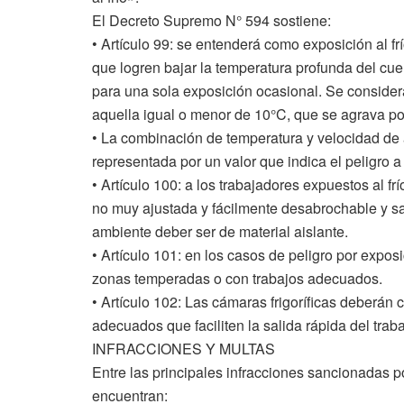
El Decreto Supremo N° 594 sostiene:
• Artículo 99: se entenderá como exposición al f
que logren bajar la temperatura profunda del cu
para una sola exposición ocasional. Se considera 
aquella igual o menor de 10°C, que se agrava por l
• La combinación de temperatura y velocidad de 
representada por un valor que indica el peligro a
• Artículo 100: a los trabajadores expuestos al f
no muy ajustada y fácilmente desabrochable y sa
ambiente deber ser de material aislante.
• Artículo 101: en los casos de peligro por expos
zonas temperadas o con trabajos adecuados.
• Artículo 102: Las cámaras frigoríficas deberán 
adecuados que faciliten la salida rápida del tra
INFRACCIONES Y MULTAS
Entre las principales infracciones sancionadas p
encuentran: