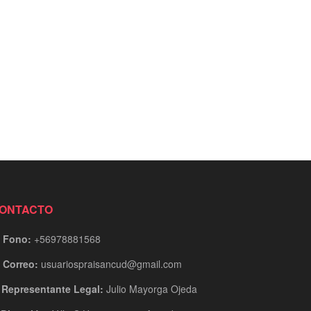
ONTACTO
Fono:
+56978881568
Correo:
usuariospraisancud@gmail.com
Representante Legal:
Julio Mayorga Ojeda