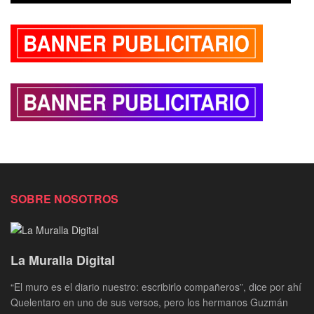
SOBRE NOSOTROS
La Muralla Digital
“El muro es el diario nuestro: escribirlo compañeros”, dice por ahí
Quelentaro en uno de sus versos, pero los hermanos Guzmán