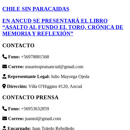
CHILE SIN PARACAIDAS
EN ANCUD SE PRESENTARÁ EL LIBRO
“ASALTO AL FUNDO EL TORO, CRÓNICA DE
MEMORIA Y REFLEXIÓN”
CONTACTO
Fono:
+56978881568
Correo:
usuariospraisancud@gmail.com
Representante Legal:
Julio Mayorga Ojeda
Dirección:
Villa O'Higgins #120, Ancud
CONTACTO PRENSA
Fono:
+56953632859
Correo:
juantol@gmail.com
Encargado:
Juan Toledo Rebolledo