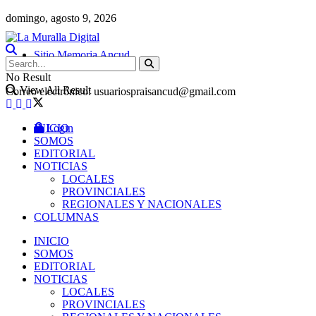
domingo, agosto 9, 2026
Sitio Memoria Ancud
No Result
View All Result
Correo electrónico: usuariospraisancud@gmail.com
INICIO
Login
SOMOS
EDITORIAL
NOTICIAS
LOCALES
PROVINCIALES
REGIONALES Y NACIONALES
COLUMNAS
INICIO
SOMOS
EDITORIAL
NOTICIAS
LOCALES
PROVINCIALES