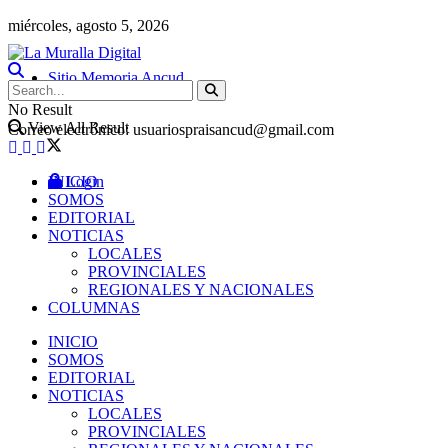
miércoles, agosto 5, 2026
Sitio Memoria Ancud
No Result
View All Result
Correo electrónico: usuariospraisancud@gmail.com
INICIO
Login
SOMOS
EDITORIAL
NOTICIAS
LOCALES
PROVINCIALES
REGIONALES Y NACIONALES
COLUMNAS
INICIO
SOMOS
EDITORIAL
NOTICIAS
LOCALES
PROVINCIALES