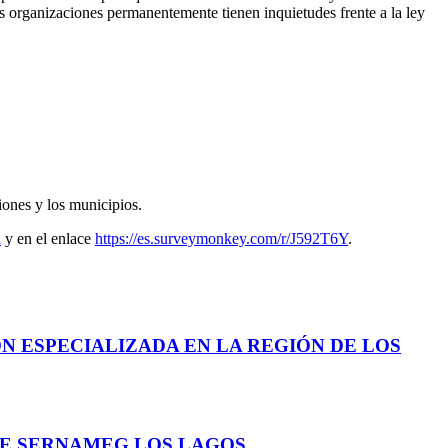
as organizaciones permanentemente tienen inquietudes frente a la ley
iones y los municipios.
l
y en el enlace
https://es.surveymonkey.com/r/J592T6Y
.
N ESPECIALIZADA EN LA REGIÓN DE LOS
DE SERNAMEG LOS LAGOS