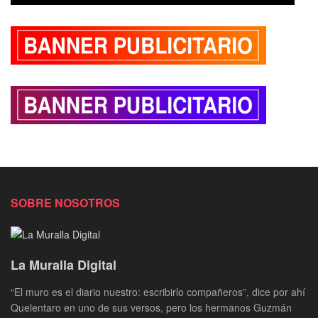
SOBRE NOSOTROS
La Muralla Digital
“El muro es el diario nuestro: escribirlo compañeros”, dice por ahí
Quelentaro en uno de sus versos, pero los hermanos Guzmán