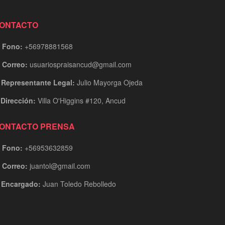
ONTACTO
Fono:
+56978881568
Correo:
usuariospraisancud@gmail.com
Representante Legal:
Julio Mayorga Ojeda
Dirección:
Villa O'Higgins #120, Ancud
ONTACTO PRENSA
Fono:
+56953632859
Correo:
juantol@gmail.com
Encargado:
Juan Toledo Rebolledo