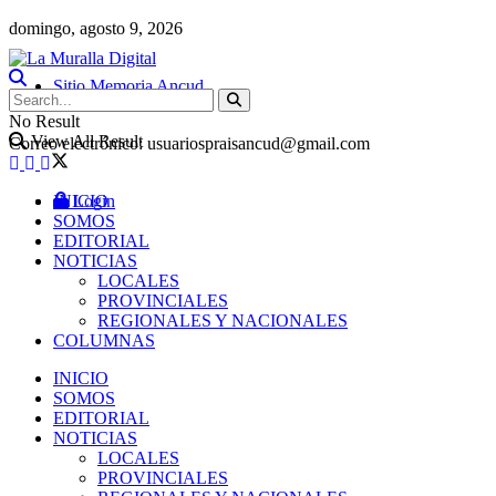
domingo, agosto 9, 2026
Sitio Memoria Ancud
No Result
View All Result
Correo electrónico: usuariospraisancud@gmail.com
INICIO
Login
SOMOS
EDITORIAL
NOTICIAS
LOCALES
PROVINCIALES
REGIONALES Y NACIONALES
COLUMNAS
INICIO
SOMOS
EDITORIAL
NOTICIAS
LOCALES
PROVINCIALES