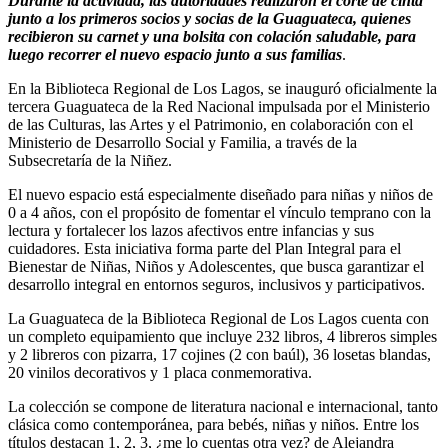
Durante la actividad, las autoridades realizaron el corte de cinta
junto a los primeros socios y socias de la Guaguateca, quienes
recibieron su carnet y una bolsita con colación saludable, para
luego recorrer el nuevo espacio junto a sus familias
.
En la Biblioteca Regional de Los Lagos, se inauguró oficialmente la
tercera Guaguateca de la Red Nacional impulsada por el Ministerio
de las Culturas, las Artes y el Patrimonio, en colaboración con el
Ministerio de Desarrollo Social y Familia, a través de la
Subsecretaría de la Niñez.
El nuevo espacio está especialmente diseñado para niñas y niños de
0 a 4 años, con el propósito de fomentar el vínculo temprano con la
lectura y fortalecer los lazos afectivos entre infancias y sus
cuidadores. Esta iniciativa forma parte del Plan Integral para el
Bienestar de Niñas, Niños y Adolescentes, que busca garantizar el
desarrollo integral en entornos seguros, inclusivos y participativos.
La Guaguateca de la Biblioteca Regional de Los Lagos cuenta con
un completo equipamiento que incluye 232 libros, 4 libreros simples
y 2 libreros con pizarra, 17 cojines (2 con baúl), 36 losetas blandas,
20 vinilos decorativos y 1 placa conmemorativa.
La colección se compone de literatura nacional e internacional, tanto
clásica como contemporánea, para bebés, niñas y niños. Entre los
títulos destacan 1, 2, 3, ¿me lo cuentas otra vez? de Alejandra