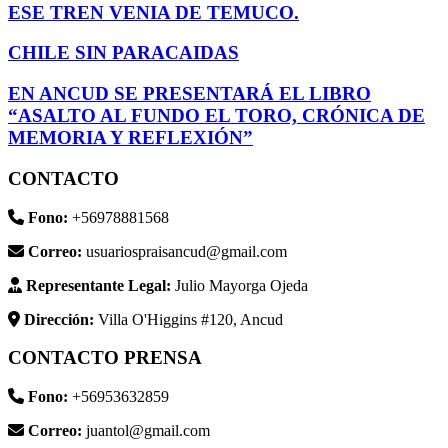
ESE TREN VENIA DE TEMUCO.
CHILE SIN PARACAIDAS
EN ANCUD SE PRESENTARÁ EL LIBRO
“ASALTO AL FUNDO EL TORO, CRÓNICA DE
MEMORIA Y REFLEXIÓN”
CONTACTO
Fono:
+56978881568
Correo:
usuariospraisancud@gmail.com
Representante Legal:
Julio Mayorga Ojeda
Dirección:
Villa O'Higgins #120, Ancud
CONTACTO PRENSA
Fono:
+56953632859
Correo:
juantol@gmail.com