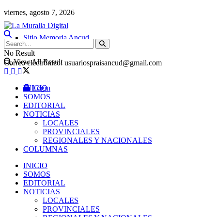
viernes, agosto 7, 2026
Sitio Memoria Ancud
No Result
View All Result
Correo electrónico: usuariospraisancud@gmail.com
INICIO
Login
SOMOS
EDITORIAL
NOTICIAS
LOCALES
PROVINCIALES
REGIONALES Y NACIONALES
COLUMNAS
INICIO
SOMOS
EDITORIAL
NOTICIAS
LOCALES
PROVINCIALES