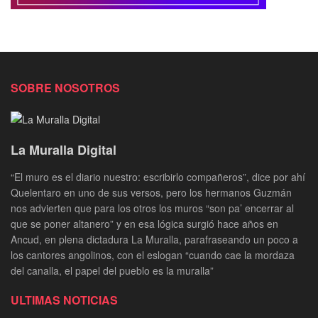
SOBRE NOSOTROS
La Muralla Digital
“El muro es el diario nuestro: escribirlo compañeros”, dice por ahí
Quelentaro en uno de sus versos, pero los hermanos Guzmán
nos advierten que para los otros los muros “son pa’ encerrar al
que se poner altanero” y en esa lógica surgió hace años en
Ancud, en plena dictadura La Muralla, parafraseando un poco a
los cantores angolinos, con el eslogan “cuando cae la mordaza
del canalla, el papel del pueblo es la muralla”
ULTIMAS NOTICIAS