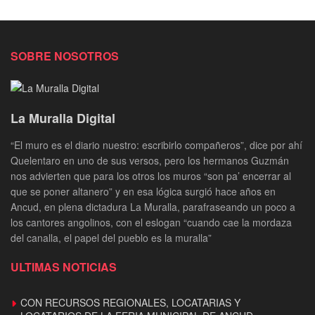
SOBRE NOSOTROS
La Muralla Digital
“El muro es el diario nuestro: escribirlo compañeros”, dice por ahí
Quelentaro en uno de sus versos, pero los hermanos Guzmán
nos advierten que para los otros los muros “son pa’ encerrar al
que se poner altanero” y en esa lógica surgió hace años en
Ancud, en plena dictadura La Muralla, parafraseando un poco a
los cantores angolinos, con el eslogan “cuando cae la mordaza
del canalla, el papel del pueblo es la muralla”
ULTIMAS NOTICIAS
CON RECURSOS REGIONALES, LOCATARIAS Y